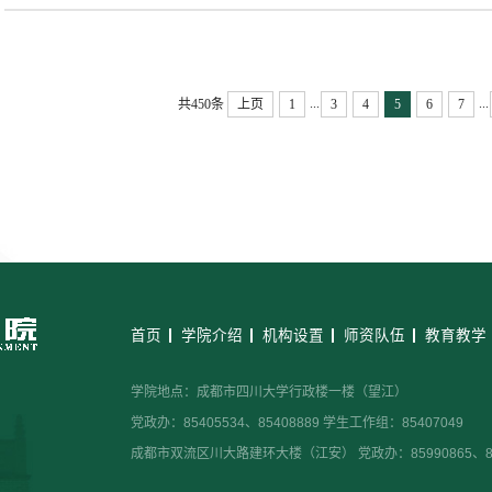
...
...
共450条
上页
1
3
4
5
6
7
首页
学院介绍
机构设置
师资队伍
教育教学
学院地点：成都市四川大学行政楼一楼（望江）
党政办：85405534、85408889 学生工作组：85407049
成都市双流区川大路建环大楼（江安） 党政办：85990865、859