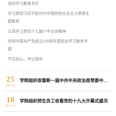
党纪学习教育专栏
学习贯彻习近平新时代中国特色社会主义思想主
院党委
院行政
院工会
教授委员会
题教育
认真学习贯彻十九届六中全会精神
教学科研岗
行政管理岗
教学思政岗
实验教辅岗
庆祝中国共产党成立100周年暨党史学习教育专
题
不忘初心、牢记使命
本科教育
研究生教育
继续教育
25
学院组织收看新一届中共中央政治局常委中外记者见面会
科研概况
学术动态
科研平台
科研办事流程
2017.10
18
学院组织师生员工收看党的十九大开幕式盛况
2017.10
学生活动
创业就业
奖助学金