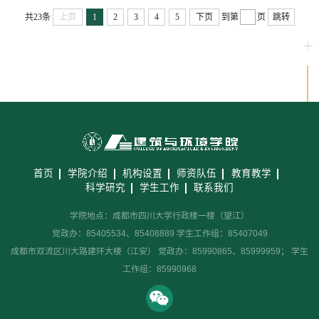
共23条
上页
1
2
3
4
5
下页
到第
页
跳转
首页
学院介绍
机构设置
师资队伍
教育教学
科学研究
学生工作
联系我们
学院地点：成都市四川大学行政楼一楼（望江）
党政办：85405534、85408889 学生工作组：85407049
成都市双流区川大路建环大楼（江安） 党政办：85990865、85999959； 学生
工作组：85990968