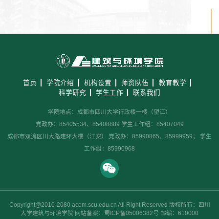
首页
学院介绍
机构设置
师资队伍
教育教学
科学研究
学生工作
联系我们
学院地点：成都市四川大学行政楼一楼（望江）
党政办：85405534、85408889 学生工作组：85407049
成都市双流区川大路建环大楼（江安） 党政办：85990865、85999959； 学生
工作组：85990968
Copyright@2010-2080 acem.scu.edu.cn All Right Reserved 版权所有：四川
大学建筑与环境学院 网站备案：蜀ICP备05006382号 邮编：610000