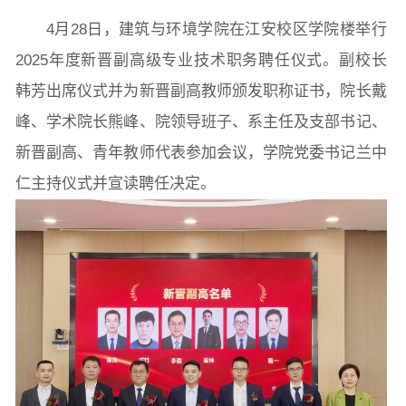
4月28日，建筑与环境学院在江安校区学院楼举行
2025年度新晋副高级专业技术职务聘任仪式。副校长
院党委
院行政
院工会
教授委员会
韩芳出席仪式并为新晋副高教师颁发职称证书，院长戴
峰、学术院长熊峰、院领导班子、系主任及支部书记、
新晋副高、青年教师代表参加会议，学院党委书记兰中
教学科研岗
行政管理岗
教学思政岗
实验教辅岗
仁主持仪式并宣读聘任决定。
本科教育
研究生教育
继续教育
科研概况
学术动态
科研平台
科研办事流程
学生活动
创业就业
奖助学金