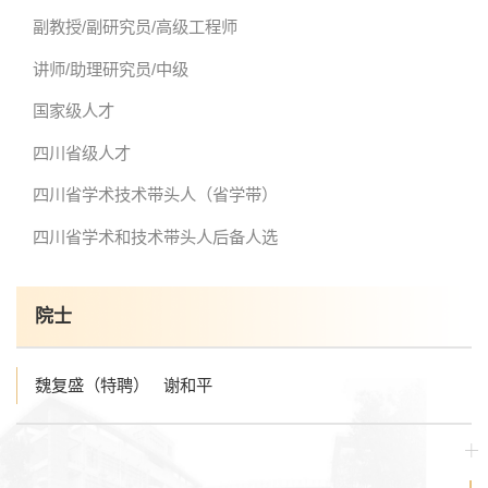
副教授/副研究员/高级工程师
教学科研岗
行政管理岗
教学思政岗
实验教辅岗
讲师/助理研究员/中级
国家级人才
四川省级人才
本科教育
研究生教育
继续教育
四川省学术技术带头人（省学带）
四川省学术和技术带头人后备人选
科研概况
学术动态
科研平台
科研办事流程
院士
学生活动
创业就业
奖助学金
魏复盛（特聘）
谢和平
常用办公电话
办事流程
材料下载