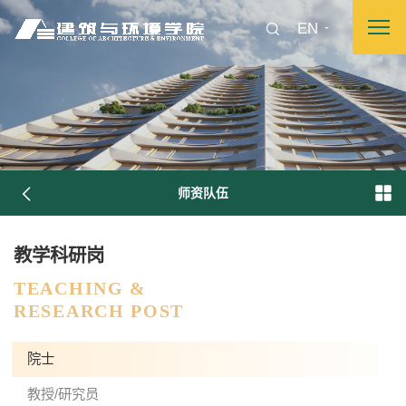
EN
师资队伍
图片新闻
教学科研岗
TEACHING &
院长致词
学院简介
现任领导
各系介绍
RESEARCH POST
院士
院党委
院行政
院工会
教授委员会
教授/研究员