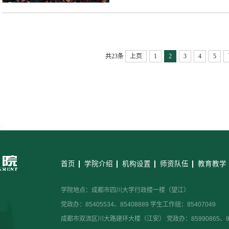
共23条
上页
1
2
3
4
5
首页
学院介绍
机构设置
师资队伍
教育教学
学院地点：成都市四川大学行政楼一楼（望江）
党政办：85405534、85408889 学生工作组：85407049
成都市双流区川大路建环大楼（江安） 党政办：85990865、859