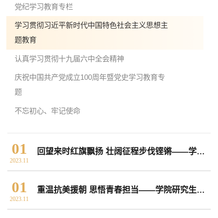
党纪学习教育专栏
学习贯彻习近平新时代中国特色社会主义思想主
院党委
院行政
院工会
教授委员会
题教育
认真学习贯彻十九届六中全会精神
教学科研岗
行政管理岗
教学思政岗
实验教辅岗
庆祝中国共产党成立100周年暨党史学习教育专
题
不忘初心、牢记使命
本科教育
研究生教育
继续教育
01
回望来时红旗飘扬 壮阔征程步伐铿锵——学院2020级本科党支部学生暑期社会实践成果展
科研概况
学术动态
科研平台
科研办事流程
2023.11
01
重温抗美援朝 思悟青春担当——学院研究生土木与建筑党支部联合开展主题观影活动
2023.11
学生活动
创业就业
奖助学金