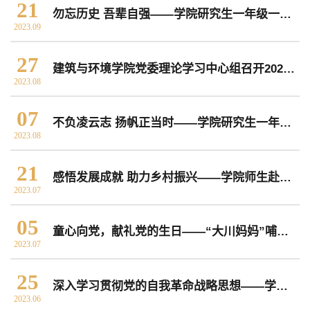
21
勿忘历史 吾辈自强——学院研究生一年级一支部开展“九一八”主题党日活动
2023.09
常用办公电话
办事流程
材料下载
27
建筑与环境学院党委理论学习中心组召开2023年第五期集中学习
2023.08
07
不负凌云志 扬帆正当时——学院研究生一年级一支部召开党员大会
2023.08
21
感悟发展成就 助力乡村振兴——学院师生赴甘南州开展暑期社会实践活动
2023.07
05
童心向党，献礼党的生日——“大川妈妈”哺育川二代铸就少年强
2023.07
25
深入学习贯彻党的自我革命战略思想——学院开展2023届毕业生廉洁从业教育专题党课
2023.06