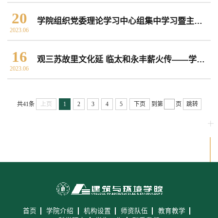
20
学院组织党委理论学习中心组集中学习暨主题教育推进交流会
2023.06
16
观三苏故里文化延 临太和永丰薪火传——学院组织2023届毕业选调生赴眉山市参观学习
2023.06
共41条
上页
1
2
3
4
5
下页
到第
页
跳转
首页
学院介绍
机构设置
师资队伍
教育教学