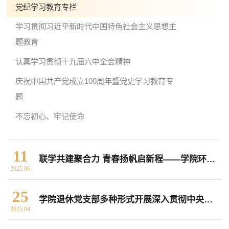
党纪学习教育专栏
学习贯彻习近平新时代中国特色社会主义思想主
院党委
院行政
院工会
教授委员会
题教育
认真学习贯彻十九届六中全会精神
教学科研岗
行政管理岗
教学思政岗
实验教辅岗
庆祝中国共产党成立100周年暨党史学习教育专
题
不忘初心、牢记使命
本科教育
研究生教育
继续教育
11
联学共建聚合力 青春扬帆启新程——学院环境系研究生党支部联合开展毕业生经验交流会
科研概况
学术动态
科研平台
科研办事流程
2025.06
25
学院退休党支部多种形式开展深入贯彻中央八项规定精神学习教育
2025.04
学生活动
创业就业
奖助学金