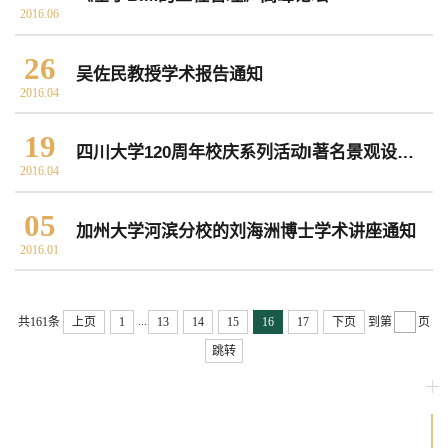
2016.06
常用办公电话
办事流程
材料下载
26
吴佐民教授学术报告通知
2016.04
19
四川大学120周年校庆系列活动I著名景观设计大师玛莎•舒瓦茨讲座活动通知
2016.04
05
加州大学河滨分校的刘海洲博士学术讲座通知
2016.01
...
共161条
上页
1
13
14
15
16
17
下页
到第
页
跳转