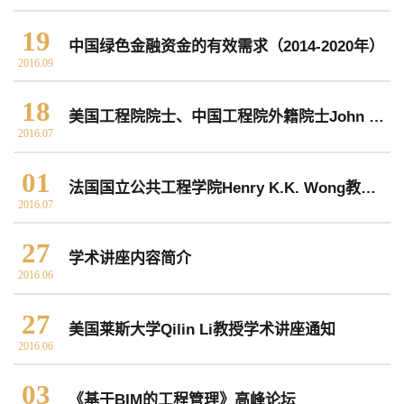
院党委
院行政
院工会
教授委员会
19
中国绿色金融资金的有效需求（2014-2020年）
2016.09
教学科研岗
行政管理岗
教学思政岗
实验教辅岗
18
美国工程院院士、中国工程院外籍院士John Crittenden教授学术讲座通知
2016.07
01
本科教育
研究生教育
继续教育
法国国立公共工程学院Henry K.K. Wong教授学术讲座通知
2016.07
27
学术讲座内容简介
科研概况
学术动态
科研平台
科研办事流程
2016.06
27
美国莱斯大学Qilin Li教授学术讲座通知
学生活动
创业就业
奖助学金
2016.06
03
《基于BIM的工程管理》高峰论坛