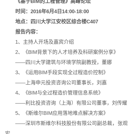
《基于BIM的工程管理》高峰论坛
时间：2016年6月4日14:00-18:00
院党委
院行政
院工会
教授委员会
地点：四川大学江安校区综合楼C407
报告内容：
1、主持人开场及嘉宾介绍
教学科研岗
行政管理岗
教学思政岗
实验教辅岗
2、《BIM背景下的人才培养及科研案例分享》­­
——四川大学建筑与环境学院副教授，董娜
3、《运用BIM手段实现全过程造价控制》
本科教育
研究生教育
继续教育
——上海申元投资咨询公司董事长，刘嘉
4、《BIM与全过程造价管理信息系统》
科研概况
学术动态
科研平台
科研办事流程
——利比投资咨询（上海）有限公司董事，刘传耀
5、《斯维尔BIM应用落地难点解决方案》
——深圳市斯维尔科技股份有限公司副总裁，张观
学生活动
创业就业
奖助学金
宏