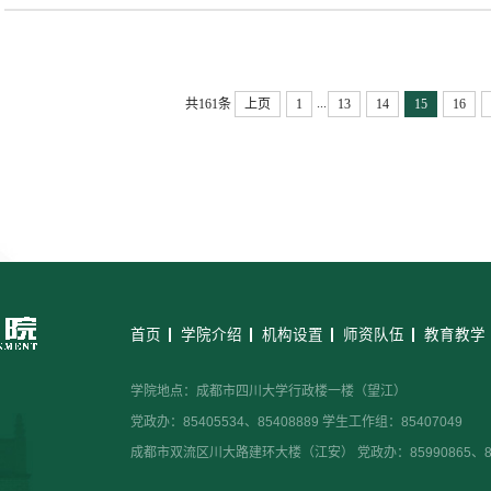
...
共161条
上页
1
13
14
15
16
首页
学院介绍
机构设置
师资队伍
教育教学
学院地点：成都市四川大学行政楼一楼（望江）
党政办：85405534、85408889 学生工作组：85407049
成都市双流区川大路建环大楼（江安） 党政办：85990865、859