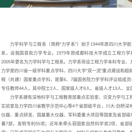
力学科学与工程系（简称“力学系”）始于1944年原四川大学
系，设我国首批力学专业。1979年原成都科技大学成立工程力学
2005年更名为力学科学与工程系。力学系现设工程力学本科专业
力学是四川省一级学科重点学科、四川大学“双一流”重点建设和超
程（共建）国家重点学科，是第6、7届国务院力学学科评议组成员单位
专任教师44人，其中院士2人、国家级人才6人、省级人才13人、全
力学系建有深地科学与工程教育部重点实验室、灾变力学与工
实验室及力学四川省教学示范中心等4个省部级平台，川大-剑桥深
仪器、重点研发、国基重大仪器、军科委重大项目等国家及省部级项目
著7部，发明专利55项；近年来牵头获国家自然科学奖2项、省部