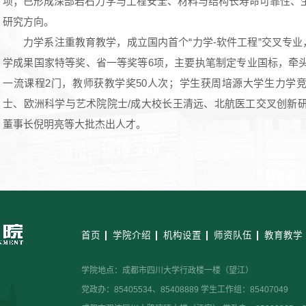
项；已形成深部岩石力学与工程安全、材料与结构长寿命可靠性、
研究方向。
力学系注重教育教学，成立国内首个“力学-软件工程”交叉专业
学成果国家特等奖、省一等奖等6项，主要执笔制定专业国标，牵
一流课程2门，教师获教学奖50人次；学生获周培源大学生力学竞
士、欧洲科学与艺术院院士/成大校长王清远、北航医工交叉创新
董事长倪明亮等大批杰出人才。
首页
学院介绍
机构设置
师资队伍
教育教学
学院地点：成都市四川大学行政楼一楼（望江）
党政办：85405534、85408889 学生工作组：85407049