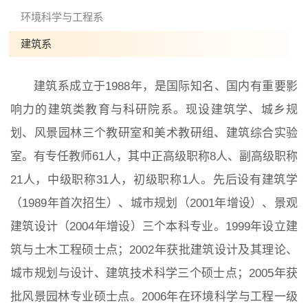
环境科学与工程系
建筑系
院党委
院行政
院工会
教授委员会
建筑系成立于1988年，是国际知名、国内有重要影
响力的建筑类教育与科研院系。现设建筑学、城乡规
教学科研岗
行政管理岗
教学思政岗
实验教辅岗
划、风景园林三个教研室和美术教研组、建筑综合实验
室。有专任教师61人，其中正高级职称8人、副高级职称
本科教育
研究生教育
继续教育
21人，中级职称31人，初级职称1人。先后设有建筑学
（1989年首次招生）、城市规划（2001年增设）、景观
建筑设计（2004年增设）三个本科专业。1999年设立建
科研概况
学术动态
科研平台
科研办事流程
筑与土木工程硕士点；2002年获批建筑设计及其理论、
城市规划与设计、建筑技术科学三个硕士点；2005年获
批风景园林专业硕士点。2006年在环境科学与工程一级
学生活动
创业就业
奖助学金