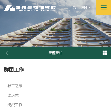
EN
专题专栏
群团工作
图片新闻
教工之家
离退休
院长致词
学院简介
现任领导
各系介绍
统战工作