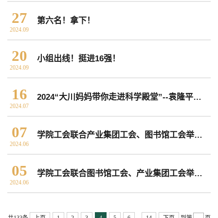
27
常用办公电话
办事流程
材料下载
第六名！拿下！
2024.09
20
小组出线！挺进16强！
2024.09
16
2024“大川妈妈带你走进科学殿堂”--袁隆平国际杂交水稻科学园研学活动
2024.07
07
学院工会联合产业集团工会、图书馆工会举办“智能制造 少年强国”科学嘉年华科普活动
2024.06
05
学院工会联合图书馆工会、产业集团工会举办“阅读悦童心，欢乐迎六一”亲子活动
2024.06
...
共133条
上页
1
2
3
4
5
6
14
下页
到第
页