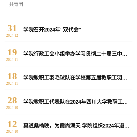
共青团
院党委
院行政
院工会
教授委员会
31
学院召开2024年“双代会”
2024.12
教学科研岗
行政管理岗
教学思政岗
实验教辅岗
19
学院行政工会小组举办学习贯彻二十届三中全会精神暨乡村振兴实践优秀案例分享会
2024.11
本科教育
研究生教育
继续教育
18
学院教职工羽毛球队在学校第五届教职工羽毛球团体赛中获二等奖
2024.11
科研概况
学术动态
科研平台
科研办事流程
28
学院教职工代表队在2024年四川大学教职工运动会中取得佳绩
2024.10
学生活动
创业就业
奖助学金
12
莫道桑榆晚，为霞尚满天 学院组织2024年退休教师荣休仪式暨退休教师校情院情通报会
2024.10