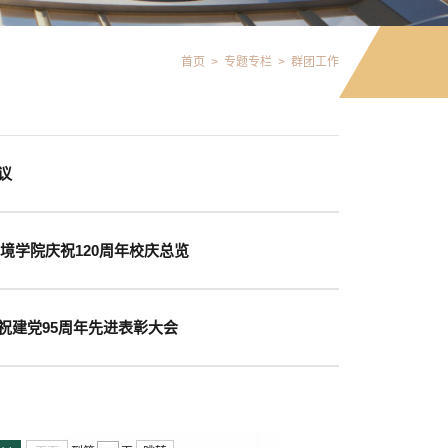
首页
>
专题专栏
>
群团工作
议
环境学院庆祝120周年校庆总览
祝建党95周年先进表彰大会