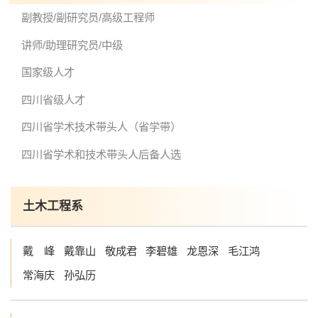
院长致词
学院简介
现任领导
各系介绍
副教授/副研究员/高级工程师
讲师/助理研究员/中级
院党委
院行政
院工会
教授委员会
国家级人才
四川省级人才
四川省学术技术带头人（省学带）
教学科研岗
行政管理岗
教学思政岗
实验教辅岗
四川省学术和技术带头人后备人选
本科教育
研究生教育
继续教育
土木工程系
戴 峰
戴靠山
敬成君
李碧雄
龙恩深
毛江鸿
科研概况
学术动态
科研平台
科研办事流程
常海庆
孙弘历