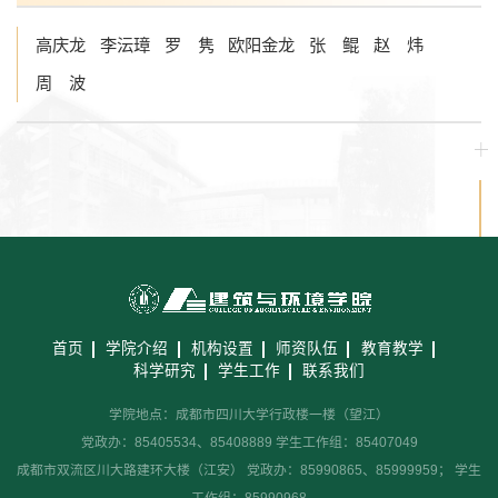
高庆龙
李沄璋
罗 隽
欧阳金龙
张 鲲
赵 炜
周 波
首页
学院介绍
机构设置
师资队伍
教育教学
科学研究
学生工作
联系我们
学院地点：成都市四川大学行政楼一楼（望江）
党政办：85405534、85408889 学生工作组：85407049
成都市双流区川大路建环大楼（江安） 党政办：85990865、85999959； 学生