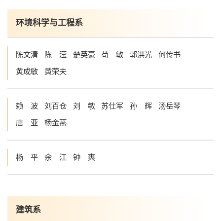
环境科学与工程系
陈文清
陈 滢
楚英豪
苟 敏
郭洪光
何传书
黄成敏
黄荣夫
赖 波
刘百仓
刘 敏
苏仕军
孙 辉
汤岳琴
唐 亚
杨金燕
杨 平
余 江
钟 爽
建筑系