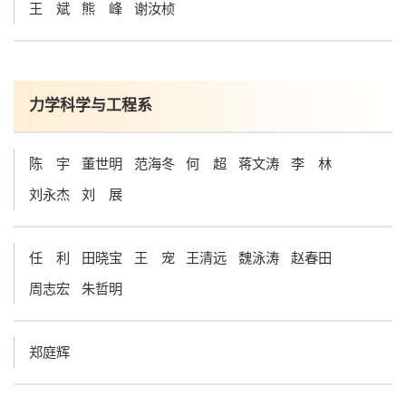
王 斌
熊 峰
谢汝桢
学生活动
创业就业
奖助学金
常用办公电话
办事流程
材料下载
力学科学与工程系
陈 宇
董世明
范海冬
何 超
蒋文涛
李 林
刘永杰
刘 展
任 利
田晓宝
王 宠
王清远
魏泳涛
赵春田
周志宏
朱哲明
郑庭辉