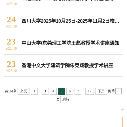
2025.10
常用办公电话
办事流程
材料下载
24
四川大学2025年10月25日-2025年11月2日校园文化活动预告
2025.10
23
中山大学/东莞理工学院王彪教授学术讲座通知
2025.10
23
香港中文大学建筑学院朱竞翔教授学术讲座通知
2025.10
...
...
共161条
上页
1
3
4
5
6
7
17
下页
到第
页
跳转