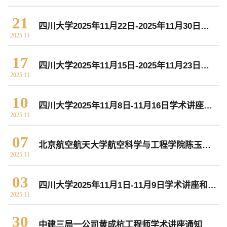
院党委
院行政
院工会
教授委员会
21
四川大学2025年11月22日-2025年11月30日学术讲座和校园文化活动预告
2025.11
教学科研岗
行政管理岗
教学思政岗
实验教辅岗
17
四川大学2025年11月15日-2025年11月23日学术讲座和校园文化活动预告
2025.11
10
本科教育
研究生教育
继续教育
四川大学2025年11月8日-11月16日学术讲座和校园文化活动预告
2025.11
07
北京航空航天大学航空科学与工程学院陈玉丽教授学术讲座通知
科研概况
学术动态
科研平台
科研办事流程
2025.11
03
四川大学2025年11月1日-11月9日学术讲座和校园文化活动预告
学生活动
创业就业
奖助学金
2025.11
30
中建三局一公司黄成杭工程师学术讲座通知