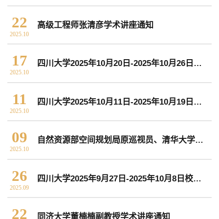
院党委
院行政
院工会
教授委员会
22
高级工程师张清彦学术讲座通知
2025.10
教学科研岗
行政管理岗
教学思政岗
实验教辅岗
17
四川大学2025年10月20日-2025年10月26日校园文化活动预告
2025.10
11
本科教育
研究生教育
继续教育
四川大学2025年10月11日-2025年10月19日校园文化活动预告
2025.10
09
自然资源部空间规划局原巡视员、清华大学新型城镇化研究院特聘研究员赵永革学术讲座通知
科研概况
学术动态
科研平台
科研办事流程
2025.10
26
四川大学2025年9月27日-2025年10月8日校园文化活动预告
学生活动
创业就业
奖助学金
2025.09
22
同济大学董楠楠副教授学术讲座通知