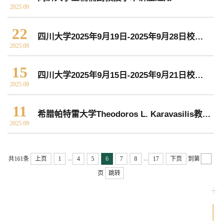
2025.09
常用办公电话
办事流程
材料下载
22
四川大学2025年9月19日-2025年9月28日校园文化活动预告
2025.09
15
四川大学2025年9月15日-2025年9月21日校园文化活动预告
2025.09
11
希腊帕特雷大学Theodoros L. Karavasilis教授学术讲座通知
2025.09
...
...
共161条
上页
1
4
5
6
7
8
17
下页
到第
页
跳转