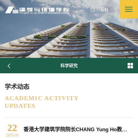
EN
科学研究
学术动态
图片新闻
ACADEMIC ACTIVITY
UPDATES
院长致词
学院简介
现任领导
各系介绍
22
香港大学建筑学院院长CHANG Yung Ho教授学术讲座通知
2025.10