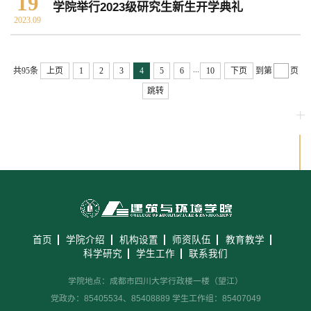
19
学院举行2023级研究生新生开学典礼
2023.09
...
共95条
上页
1
2
3
4
5
6
10
下页
到第
页
跳转
首页
学院介绍
机构设置
师资队伍
教育教学
科学研究
学生工作
联系我们
学院地点：成都市四川大学行政楼一楼（望江）
党政办：85405534、85408889 学生工作组：85407049