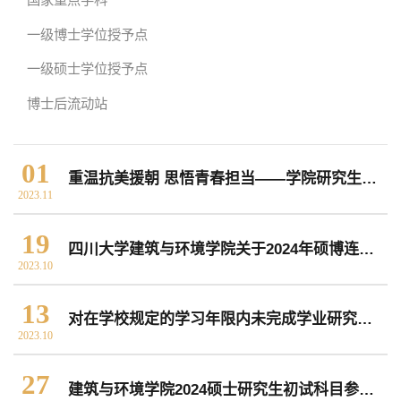
一级博士学位授予点
院党委
院行政
院工会
教授委员会
一级硕士学位授予点
博士后流动站
教学科研岗
行政管理岗
教学思政岗
实验教辅岗
01
重温抗美援朝 思悟青春担当——学院研究生土木与建筑党支部联合开展主题观影活动
2023.11
本科教育
研究生教育
继续教育
19
四川大学建筑与环境学院关于2024年硕博连读研究生选拔的通知
2023.10
科研概况
学术动态
科研平台
科研办事流程
13
对在学校规定的学习年限内未完成学业研究生拟作退学处理的公告
2023.10
学生活动
创业就业
奖助学金
27
建筑与环境学院2024硕士研究生初试科目参考书