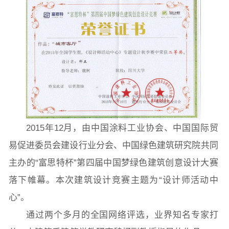
教学科研岗
行政管理岗
教学思政岗
实验教辅岗
本科教育
研究生教育
继续教育
2015年12月，由中国涂料工业协会、中国国际贸
科研概况
学术动态
科研平台
科研办事流程
易促进委员会建设行业分会、中国绿色建筑研究院共同
主办的“富思特杯”第四届中国梦绿色建筑创意设计大赛
落下帷幕。本次建筑设计竞赛主题为“设计师活动中
学生活动
创业就业
奖助学金
心”。
通过两个多月的全国网络评选，业界知名专家打
常用办公电话
办事流程
材料下载