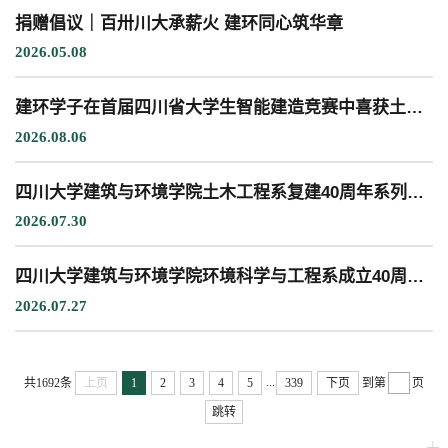
捐赠倡议｜百卅川大承薪火 建环同心筑华章
2026.05.08
教学科研岗
行政管理岗
教学思政岗
实验教辅岗
建环学子在首届四川省大学生智能建造竞赛中喜获土木组一等奖2项并晋级全国决赛
2026.08.06
本科教育
研究生教育
继续教育
四川大学建筑与环境学院土木工程系复建40周年系列活动公告
2026.07.30
科研概况
学术动态
科研平台
科研办事流程
四川大学建筑与环境学院环境科学与工程系成立40周年系列活动公告
2026.07.27
学生活动
创业就业
奖助学金
...
共1692条
上页
1
2
3
4
5
339
下页
到第
页
跳转
常用办公电话
办事流程
材料下载