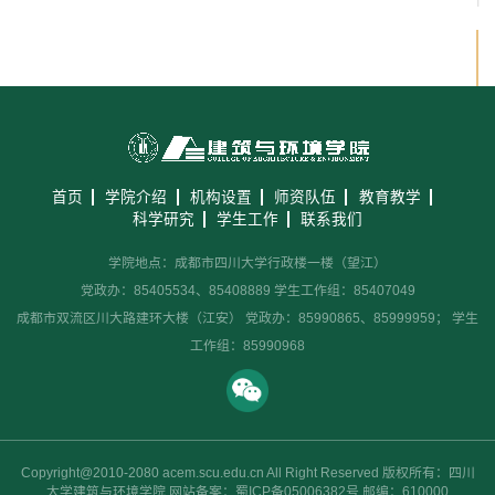
首页
学院介绍
机构设置
师资队伍
教育教学
科学研究
学生工作
联系我们
学院地点：成都市四川大学行政楼一楼（望江）
党政办：85405534、85408889 学生工作组：85407049
成都市双流区川大路建环大楼（江安） 党政办：85990865、85999959； 学生
工作组：85990968
Copyright@2010-2080 acem.scu.edu.cn All Right Reserved 版权所有：四川
大学建筑与环境学院 网站备案：蜀ICP备05006382号 邮编：610000