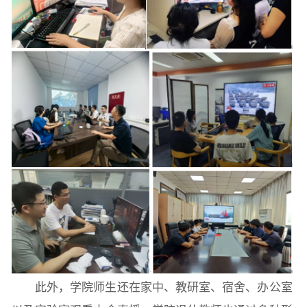
科研概况
学术动态
科研平台
科研办事流程
学生活动
创业就业
奖助学金
常用办公电话
办事流程
材料下载
此外，学院师生还在家中、教研室、宿舍、办公室