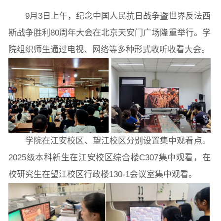
图片新闻
9月3日上午，纪念中国人民抗日战争暨世界反法西
斯战争胜利80周年大会在北京天安门广场隆重举行。学
院长致词
学院简介
现任领导
各系介绍
院组织师生通过电视、网络等多种形式收听收看大会。
院党委
院行政
院工会
教授委员会
教学科研岗
行政管理岗
教学思政岗
实验教辅岗
学院在江安校区、望江校区分别设置集中观看点。
2025级本科新生在江安校区综合楼C307集中观看，在
校研究生在望江校区行政楼130-1会议室集中观看。
本科教育
研究生教育
继续教育