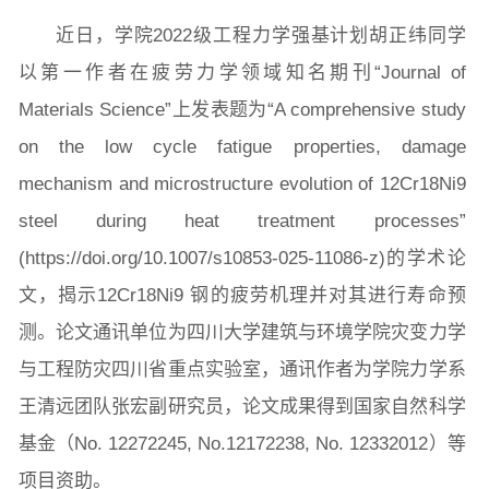
院长致词
学院简介
现任领导
各系介绍
近日，学院2022级工程力学强基计划胡正纬同学
以第一作者在疲劳力学领域知名期刊“Journal of
院党委
院行政
院工会
教授委员会
Materials Science”上发表题为“A comprehensive study
on the low cycle fatigue properties, damage
mechanism and microstructure evolution of 12Cr18Ni9
教学科研岗
行政管理岗
教学思政岗
实验教辅岗
steel during heat treatment processes”
(https://doi.org/10.1007/s10853-025-11086-z)的学术论
文，揭示12Cr18Ni9 钢的疲劳机理并对其进行寿命预
本科教育
研究生教育
继续教育
测。论文通讯单位为四川大学建筑与环境学院灾变力学
与工程防灾四川省重点实验室，通讯作者为学院力学系
科研概况
学术动态
科研平台
科研办事流程
王清远团队张宏副研究员，论文成果得到国家自然科学
基金（No. 12272245, No.12172238, No. 12332012）等
项目资助。