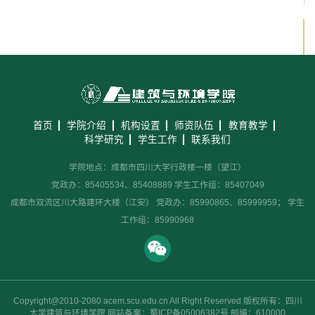
首页
学院介绍
机构设置
师资队伍
教育教学
科学研究
学生工作
联系我们
学院地点：成都市四川大学行政楼一楼（望江）
党政办：85405534、85408889 学生工作组：85407049
成都市双流区川大路建环大楼（江安） 党政办：85990865、85999959； 学生
工作组：85990968
Copyright@2010-2080 acem.scu.edu.cn All Right Reserved 版权所有：四川
大学建筑与环境学院 网站备案：蜀ICP备05006382号 邮编：610000