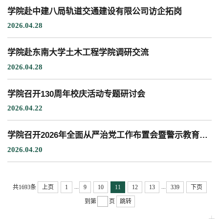
学院赴中建八局轨道交通建设有限公司访企拓岗
2026.04.28
教学科研岗
行政管理岗
教学思政岗
实验教辅岗
学院赴东南大学土木工程学院调研交流
2026.04.28
本科教育
研究生教育
继续教育
学院召开130周年校庆活动专题研讨会
2026.04.22
科研概况
学术动态
科研平台
科研办事流程
学院召开2026年全面从严治党工作布置会暨警示教育大会
2026.04.20
学生活动
创业就业
奖助学金
...
...
共1693条
上页
1
9
10
11
12
13
339
下页
到第
页
跳转
常用办公电话
办事流程
材料下载