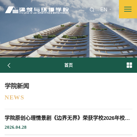
EN
首页
图片新闻
学院新闻
NEWS
院长致词
学院简介
现任领导
各系介绍
学院原创心理情景剧《边界无界》荣获学校2026年校园心理情景剧大赛三等奖
院党委
院行政
院工会
教授委员会
2026.04.28