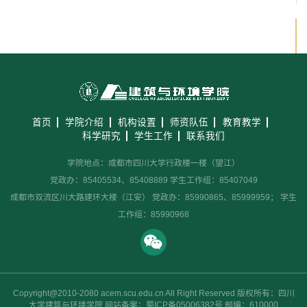
首页
学院介绍
机构设置
师资队伍
教育教学
科学研究
学生工作
联系我们
学院地点：成都市四川大学行政楼一楼（望江）
党政办：85405534、85408889 学生工作组：85407049
成都市双流区川大路建环大楼（江安） 党政办：85990865、85999959； 学生
工作组：85990968
Copyright@2010-2080 acem.scu.edu.cn All Right Reserved 版权所有：四川
大学建筑与环境学院 网站备案：蜀ICP备05006382号 邮编：610000