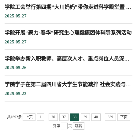
学院工会举行第四期“大川妈妈”带你走进科学殿堂暨 2025“六一”亲子科普系列特色活动
2025.05.27
教学科研岗
行政管理岗
教学思政岗
实验教辅岗
学院开展“聚力·春华”研究生心理健康团体辅导系列活动
2025.05.27
本科教育
研究生教育
继续教育
学院举办新入职教师、高层次人才、重点岗位人员深入贯彻中央八项规定精神学习教育专题辅导
2025.05.26
科研概况
学术动态
科研平台
科研办事流程
学院学子在第二届四川省大学生节能减排 社会实践与科技竞赛决赛中获特等奖
2025.05.22
学生活动
创业就业
奖助学金
...
...
共1692条
上页
1
36
37
38
39
40
339
下页
到第
页
跳转
常用办公电话
办事流程
材料下载