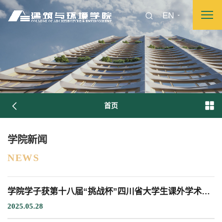
EN
首页
图片新闻
学院新闻
NEWS
院长致词
学院简介
现任领导
各系介绍
学院学子获第十八届“挑战杯”四川省大学生课外学术科技作品竞赛决赛一等奖
院党委
院行政
院工会
教授委员会
2025.05.28