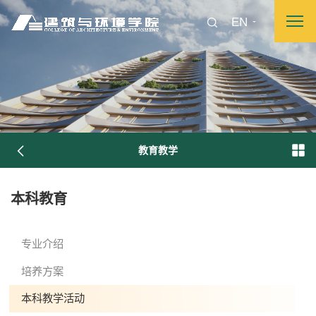
EN
教育教学
图片新闻
本科教育
院长致词
学院简介
现任领导
各系介绍
专业介绍
培养方案
本科教学活动
院党委
院行政
院工会
教授委员会