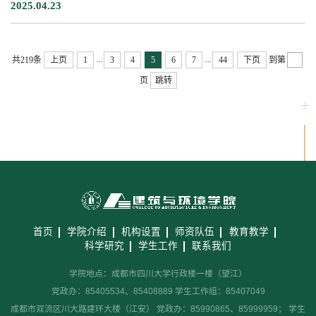
2025.04.23
...
...
共219条
上页
1
3
4
5
6
7
44
下页
到第
页
跳转
首页
学院介绍
机构设置
师资队伍
教育教学
科学研究
学生工作
联系我们
学院地点：成都市四川大学行政楼一楼（望江）
党政办：85405534、85408889 学生工作组：85407049
成都市双流区川大路建环大楼（江安） 党政办：85990865、85999959； 学生