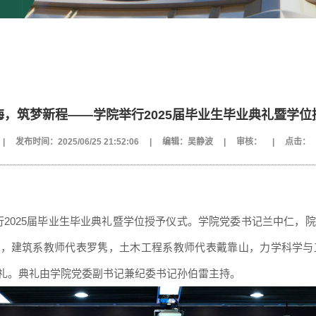
海，筑梦新程——学院举行2025届毕业生毕业典礼暨学位
|
发布时间：2025/06/25 21:52:06
|
编辑：吴静波
|
审核：
|
点击：
202
5
届毕业生毕业典礼暨学位授予仪式。学院党委书记兰中仁
，
院
亚
，
建筑系
教师代表
罗隽
，
土木工程系
教师代表
戴靠山
，
力学科学与
典礼。典礼由学院党委副书记兼纪委书记孙伯雷主持。