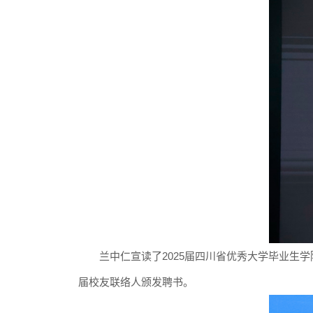
兰中仁宣读
了
2025届四川省优秀大学毕业生
学
届校友联络人颁发聘书。