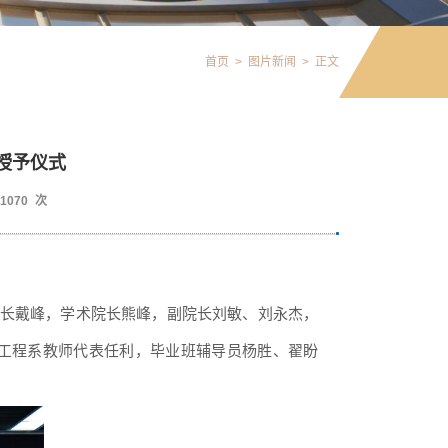
首页
>
图片新闻
>
正文
授予仪式
1070
次
长戴峰
，
学术院长熊峰
，
副院长刘敏
、
刘永杰
，
工程系
教师代表
任利
，
毕业班辅导员杨胜
、
翟盼