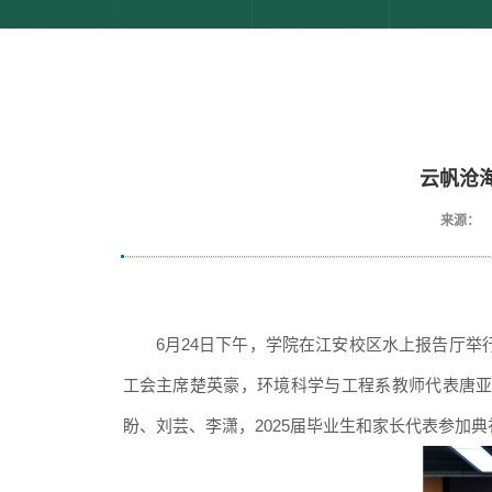
云帆沧
来源：
6月2
4
日
下午
，学院在江安校区水上报告厅举行
工会主席楚英豪
，
环境科学与工程系
教师代表
唐
盼
、
刘芸
、
李潇
，2025届毕业生和家长代表参加