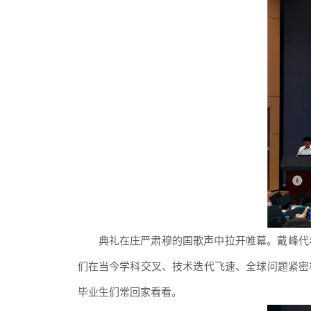
典礼在庄严肃穆的国歌声中拉开帷幕。戴峰代
们在
当今
学科交叉、技术迭代飞速、全球问题紧密
毕业生们
常回家看看。