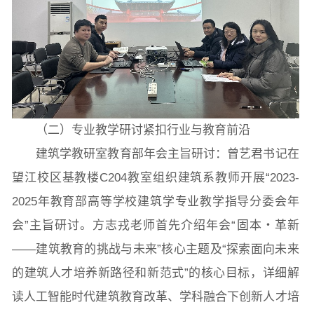
（二）专业教学研讨紧扣行业与教育前沿
建筑学教研室教育部年会主旨研讨：曾艺君书记在
望江校区基教楼C204教室组织建筑系教师开展“2023-
2025年教育部高等学校建筑学专业教学指导分委会年
会”主旨研讨。方志戎老师首先介绍年会“固本・革新
——建筑教育的挑战与未来”核心主题及“探索面向未来
的建筑人才培养新路径和新范式”的核心目标，详细解
读人工智能时代建筑教育改革、学科融合下创新人才培