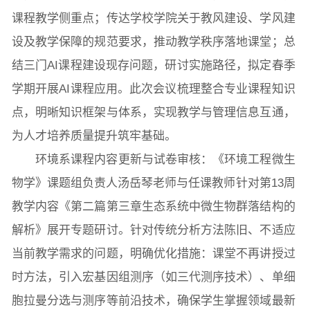
课程教学侧重点；传达学校学院关于教风建设、学风建
设及教学保障的规范要求，推动教学秩序落地课堂；总
院长致词
学院简介
现任领导
各系介绍
结三门AI课程建设现存问题，研讨实施路径，拟定春季
学期开展AI课程应用。此次会议梳理整合专业课程知识
院党委
院行政
院工会
教授委员会
点，明晰知识框架与体系，实现教学与管理信息互通，
为人才培养质量提升筑牢基础。
环境系课程内容更新与试卷审核：《环境工程微生
教学科研岗
行政管理岗
教学思政岗
实验教辅岗
物学》课题组负责人汤岳琴老师与任课教师针对第13周
教学内容《第二篇第三章生态系统中微生物群落结构的
解析》展开专题研讨。针对传统分析方法陈旧、不适应
本科教育
研究生教育
继续教育
当前教学需求的问题，明确优化措施：课堂不再讲授过
时方法，引入宏基因组测序（如三代测序技术）、单细
科研概况
学术动态
科研平台
科研办事流程
胞拉曼分选与测序等前沿技术，确保学生掌握领域最新