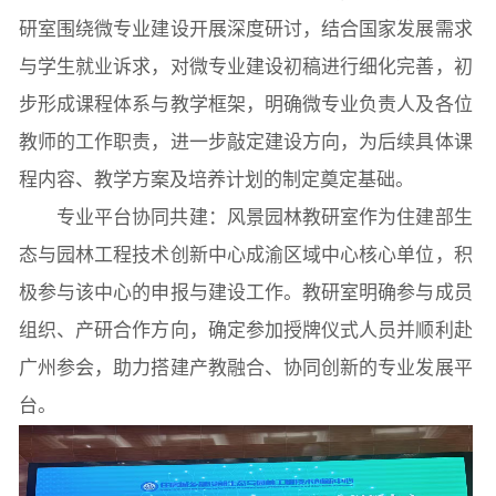
研室围绕微专业建设开展深度研讨，结合国家发展需求
与学生就业诉求，对微专业建设初稿进行细化完善，初
院党委
院行政
院工会
教授委员会
步形成课程体系与教学框架，明确微专业负责人及各位
教师的工作职责，进一步敲定建设方向，为后续具体课
教学科研岗
行政管理岗
教学思政岗
实验教辅岗
程内容、教学方案及培养计划的制定奠定基础。
专业平台协同共建：风景园林教研室作为住建部生
态与园林工程技术创新中心成渝区域中心核心单位，积
本科教育
研究生教育
继续教育
极参与该中心的申报与建设工作。教研室明确参与成员
组织、产研合作方向，确定参加授牌仪式人员并顺利赴
科研概况
学术动态
科研平台
科研办事流程
广州参会，助力搭建产教融合、协同创新的专业发展平
台。
学生活动
创业就业
奖助学金