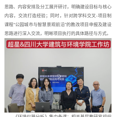
思路、内容安排及分工展开研讨，明确建设目标与核心
内容，交流打造经验；同时，针对跨学科交叉-项目制
院长致词
学院简介
现任领导
各系介绍
课程“公园城市与智慧景观前沿”的教改项目申报及建设
思路进行深入交流，明晰项目执行的具体路径与方式。
院党委
院行政
院工会
教授委员会
教学科研岗
行政管理岗
教学思政岗
实验教辅岗
本科教育
研究生教育
继续教育
科研概况
学术动态
科研平台
科研办事流程
《环境仪器分析》集中备课：相关基层教研室组织