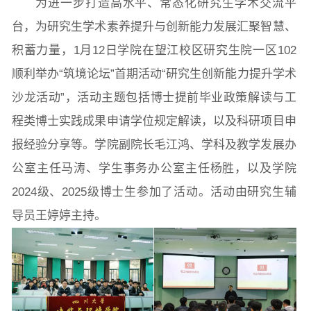
为进一步打造高水平、常态化研究生学术交流平
台，为研究生学术素养提升与创新能力发展汇聚智慧、
积蓄力量，1月12日学院在望江校区研究生院一区102
院党委
院行政
院工会
教授委员会
顺利举办“筑境论坛”首期活动“研究生创新能力提升学术
沙龙活动”，活动主题包括博士提前毕业政策解读与工
程类博士实践成果申请学位规定解读，以及科研项目申
教学科研岗
行政管理岗
教学思政岗
实验教辅岗
报经验分享等。学院副院长毛江鸿、学科及教学发展办
公室主任马涛、学生事务办公室主任杨胜，以及学院
本科教育
研究生教育
继续教育
2024级、2025级博士生参加了活动。活动由研究生辅
导员王婷婷主持。
科研概况
学术动态
科研平台
科研办事流程
学生活动
创业就业
奖助学金