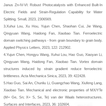
Janus Zn-IV-VI: Robust Photocatalysts with Enhanced Built-In
Electric Fields and Strain-Regulation Capability for Water
Splitting. Small, 2023, 2306569.
3.Xuhui Lou, Xu Hou, Yujun Chen, Shaohan Cui, Jie Wang,
Qingyuan Wang, Haidong Fan, Xiaobao Tian. Ferroelectric
domain switching pathways - from grain boundary to grain body.
Applied Physics Letters, 2023, 122: 212902.
4.Yujun Chen, Hongyu Wang, Xuhui Lou, Hao Guo, Xiaoyan Li,
Qingyuan Wang, Haidong Fan, Xiaobao Tian. Vortex domain
structures induced by strain gradient reduce ferroelectric
brittleness. Acta Mechanica Sinica, 2023, 39: 422428.
5.Hao Guo, Sai An, Chunliu Li, Guangzhao Wang, Xiufeng Lang,
Xiaobao Tian. Mechanical and electronic properties of MX/YTe
(M= Ge, Sn; X= S, Se, Te) van der Waals heterostructures.
Surfaces and Interfaces, 2023, 36: 102604.