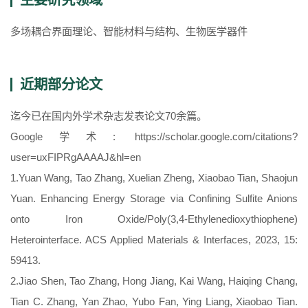
多场耦合界面理论、智能材料与结构、生物医学器件
近期部分论文
迄今已在国内外学术杂志发表论文70余篇。
Google学术: https://scholar.google.com/citations?
user=uxFIPRgAAAAJ&hl=en
1.Yuan Wang, Tao Zhang, Xuelian Zheng, Xiaobao Tian, Shaojun
Yuan. Enhancing Energy Storage via Confining Sulfite Anions
onto Iron Oxide/Poly(3,4-Ethylenedioxythiophene)
Heterointerface. ACS Applied Materials & Interfaces, 2023, 15:
59413.
2.Jiao Shen, Tao Zhang, Hong Jiang, Kai Wang, Haiqing Chang,
Tian C. Zhang, Yan Zhao, Yubo Fan, Ying Liang, Xiaobao Tian.