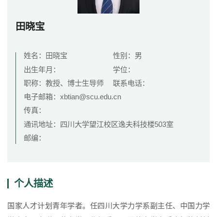
田晓宝
院长致词
学院简介
现任领导
各系介绍
姓名：田晓宝
性别：男
出生年月：
学位：
院党委
院行政
院工会
教授委员会
职称：教授、博士生导师
联系电话：
电子邮箱：xbtian@scu.edu.cn
传真：
教学科研岗
行政管理岗
教学思政岗
实验教辅岗
通讯地址：四川大学望江校区逸夫科技楼503室
邮编：
本科教育
研究生教育
继续教育
个人描述
科研概况
学术动态
科研平台
科研办事流程
国家人才计划青年学者。任四川大学力学系副主任、中国力学