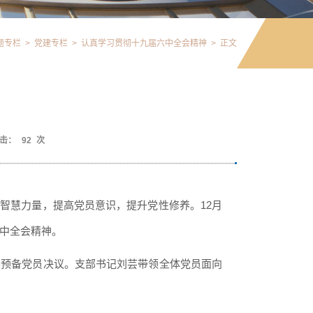
题专栏
>
党建专栏
>
认真学习贯彻十九届六中全会精神
>
正文
击：
92
次
取智慧力量，提高党员意识，提升党性修养。
1
2
月
中全会精神。
展预备党员决议。支部书记刘芸带领全体党员面向