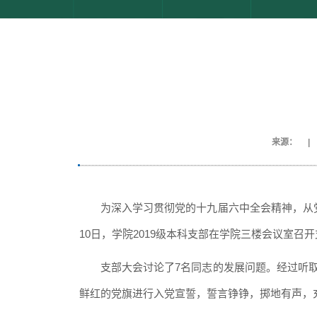
来源：
|
为深入学习贯彻党的十九届六中全会精神，从
1
0
日，学院
2
019
级本科支部在学院三楼会议室召开
支部大会讨论了
7
名同志的发展问题。经过听
鲜红的党旗进行入党宣誓，誓言铮铮，掷地有声，