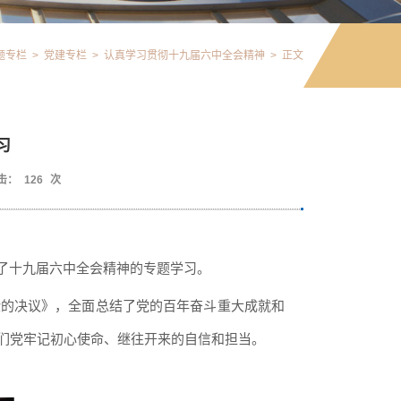
题专栏
>
党建专栏
>
认真学习贯彻十九届六中全会精神
>
正文
习
击：
126
次
了
十九届六中全会
精神的专题学习
。
验的决议》，全面总结了党的百年奋斗重大成就和
们党牢记初心使命、继往开来的自信和担当。