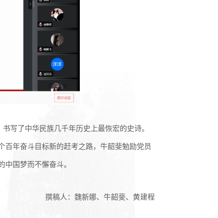
，书写了中华民族几千年历史上最恢宏的史诗。
个百年奋斗目标新的赶考之路，牛韶斐勉励党员
的中国梦而不懈奋斗。
撰稿人：魏新娜、牛韶斐、黄建程