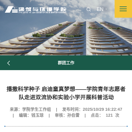
EN
群团工作
播撒科学种子 启迪童真梦想——学院青年志愿者
图片新闻
队走进双流协和实验小学开展科普活动
来源：学院学生工作组
|
发布时间：2025/10/29 16:22:47
|
编辑：钱玉琼
|
审核：孙伯雷
|
点击：
121
次
院长致词
学院简介
现任领导
各系介绍