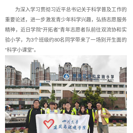
为深入学习贯彻习近平总书记关于科学普及工作的
院党委
院行政
院工会
教授委员会
重要论述，进一步激发青少年科学兴趣，弘扬志愿服务
精神，近日学院“开拓者”青年志愿者队前往双流协和实
教学科研岗
行政管理岗
教学思政岗
实验教辅岗
验小学，为3个班级约80名同学带来了一场别开生面的
“科学小课堂”。
本科教育
研究生教育
继续教育
科研概况
学术动态
科研平台
科研办事流程
学生活动
创业就业
奖助学金