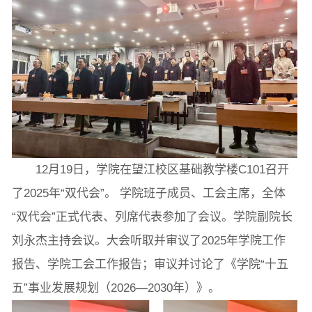
图片新闻
院长致词
学院简介
现任领导
各系介绍
12月19日，学院在望江校区基础教学楼C101召开
了2025年“双代会”。 学院班子成员、工会主席，全体
“双代会”正式代表、列席代表参加了会议。学院副院长
院党委
院行政
院工会
教授委员会
刘永杰主持会议。大会听取并审议了2025年学院工作
报告、学院工会工作报告；审议并讨论了《学院“十五
教学科研岗
行政管理岗
教学思政岗
实验教辅岗
五”事业发展规划（2026—2030年）》。