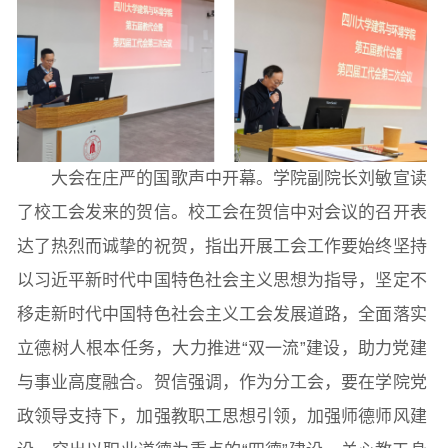
本科教育
研究生教育
继续教育
科研概况
学术动态
科研平台
科研办事流程
大会在庄严的国歌声中开幕。学院副院长刘敏宣读
了校工会发来的贺信。校工会在贺信中对会议的召开表
学生活动
创业就业
奖助学金
达了热烈而诚挚的祝贺，指出开展工会工作要始终坚持
以习近平新时代中国特色社会主义思想为指导，坚定不
常用办公电话
办事流程
材料下载
移走新时代中国特色社会主义工会发展道路，全面落实
立德树人根本任务，大力推进“双一流”建设，助力党建
与事业高度融合。贺信强调，作为分工会，要在学院党
政领导支持下，加强教职工思想引领，加强师德师风建