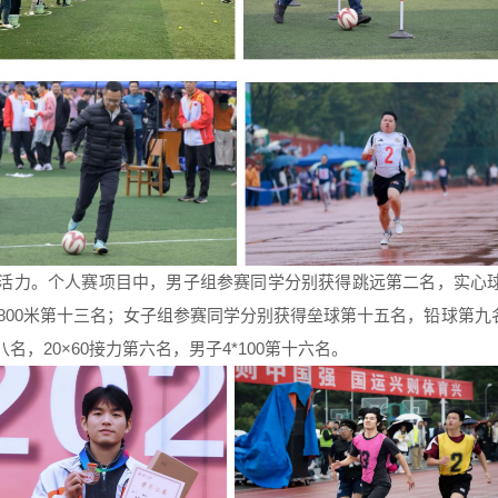
活力。个人赛项目中，男子组参赛同学分别获得跳远第二名，实心球
，800米第十三名；女子组参赛同学分别获得垒球第十五名，铅球第九
，20×60接力第六名，男子4*100第十六名。