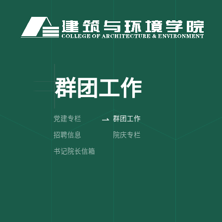
群团工作
党建专栏
群团工作
招聘信息
院庆专栏
书记院长信箱