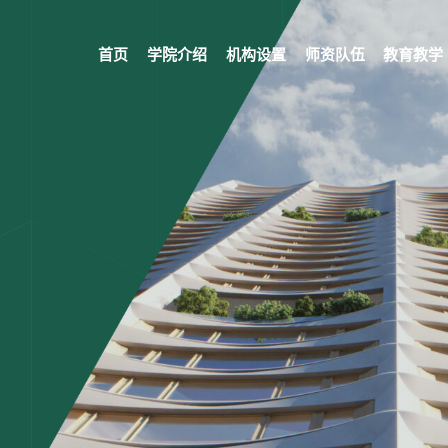
首页
学院介绍
机构设置
师资队伍
教育教学