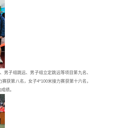
球、男子组跳远、男子组立定跳远等项目第九名、
赛获第八名，女子4*100米接力赛获第十六名，
的成绩。