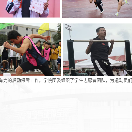
有力的后勤保障工作。学院团委组织了学生志愿者团队，为运动员