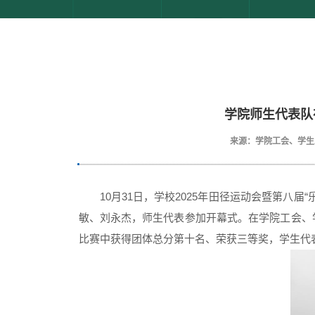
学院师生代表队
来源：学院工会、学生
10月31日，学校2025年田径运动会暨第
敏、刘永杰，师生代表参加开幕式。在学院工会、
比赛中获得团体总分第十名、荣获三等奖，学生代