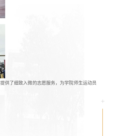
们提供了细致入微的志愿服务，为学院师生运动员