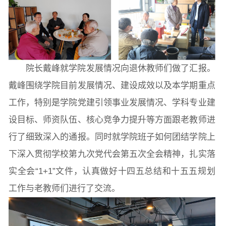
本科教育
研究生教育
继续教育
科研概况
学术动态
科研平台
科研办事流程
院长戴峰就学院发展情况向退休教师们做了汇报。
戴峰围绕学院目前发展情况、建设成效以及本学期重点
学生活动
创业就业
奖助学金
工作，特别是学院党建引领事业发展情况、学科专业建
设目标、师资队伍、核心竞争力提升等方面跟老教师进
行了细致深入的通报。同时就学院班子如何团结学院上
常用办公电话
办事流程
材料下载
下深入贯彻学校第九次党代会第五次全会精神，扎实落
实全会“1+1”文件，认真做好十四五总结和十五五规划
工作与老教师们进行了交流。