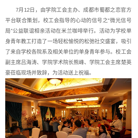
7月12日，由学院工会主办、成都市蜀都之恋官方
院党委
院行政
院工会
教授委员会
平台联合策划，校工会指导的心动的信号之“微光信号
局”公益联谊相亲活动在米兰咖啡举行。活动为学校单
教学科研岗
行政管理岗
教学思政岗
实验教辅岗
身青年教工打造了一场轻松愉悦的松弛社交盛宴，吸引
了来自学校各院系及相关单位的单身青年参与。校工会
副主席吕海涛、学院学术院长熊峰、学院工会主席楚英
本科教育
研究生教育
继续教育
豪莅临现场并致辞，为活动送上祝福。
科研概况
学术动态
科研平台
科研办事流程
学生活动
创业就业
奖助学金