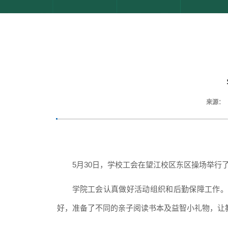
来源：
5月
30
日，学校工会在
望江校区
东区操场
举行
学院工会
认真做好活动组织和后勤保障工作。
好，准备了不同的亲子阅读书本及益智小礼物，让