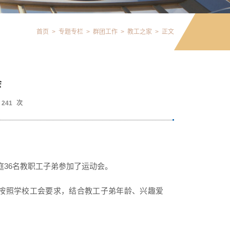
首页
>
专题专栏
>
群团工作
>
教工之家
>
正文
会
241
次
庭
36
名教
职
工子弟参加了运动会。
按照学校工会要求，结合教工子弟年龄、兴趣爱