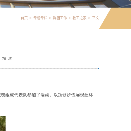
首页
>
专题专栏
>
群团工作
>
教工之家
>
正文
79
次
生代表组成代表队参加了活动，以矫健步伐展现建环