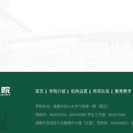
首页
学院介绍
机构设置
师资队伍
教育教学
学院地点：成都市四川大学行政楼一楼（望江）
党政办：85405534、85408889 学生工作组：85407049
成都市双流区川大路建环大楼（江安） 党政办：85990865、859