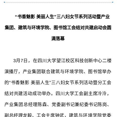
“书香魅影 美丽人生”三八妇女节系列活动暨产业
集团、建筑与环境学院、图书馆工会结对共建启动会圆
图片新闻
满落幕
院长致词
学院简介
现任领导
各系介绍
3月7日，在四川大学
望江校区科技创新中心二楼
演播厅，
产业集团联合建筑与环境学院
、
图书馆举办
院党委
院行政
院工会
教授委员会
的“书香魅影 美丽人生”三八妇女节系列活动暨分工会
结对共建活动成功举办。四川大学工会副主席冷泠，
教学科研岗
行政管理岗
教学思政岗
实验教辅岗
产业集团总经理陈森、
党委副书记兼纪委书记陈岗、
副总经理龙毅、工会主席钟武
，建筑与环境学院党委