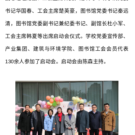
书记华国春、工会主席楚英豪，图书馆党委书记秦远
本科教育
研究生教育
继续教育
清
，图书馆
党委副书记兼纪委书记、副馆长杜小军、
工会主席韩夏等出席启动会仪式。学校党委宣传部、
科研概况
学术动态
科研平台
科研办事流程
产业集团、建筑与环境学院、图书馆工会会员代表
130余人参加了启动会。启动会由陈森主持。
学生活动
创业就业
奖助学金
常用办公电话
办事流程
材料下载