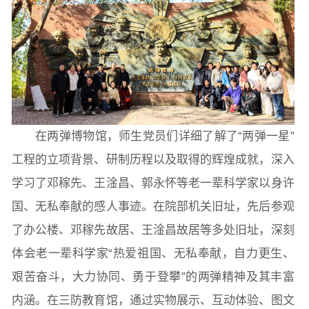
学生活动
创业就业
奖助学金
常用办公电话
办事流程
材料下载
在两弹博物馆，师生党员们详细了解了“两弹一星”
工程的立项背景、研制历程以及取得的辉煌成就，深入
学习了邓稼先、王淦昌、郭永怀等老一辈科学家以身许
国、无私奉献的感人事迹。在院部机关旧址，先后参观
了办公楼、邓稼先故居、王淦昌故居等多处旧址，深刻
体会老一辈科学家“热爱祖国、无私奉献，自力更生、
艰苦奋斗，大力协同、勇于登攀”的两弹精神及其丰富
内涵。在三防教育馆，通过实物展示、互动体验、图文