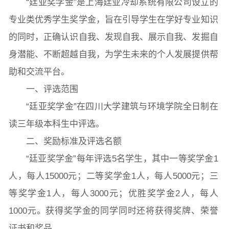
“廷亚奖学金”是上海廷亚冷却系统有限公司设立的
专业类优秀学生奖学金，旨在引导学生在学好专业知识
的同时，正确认识自我、发现自我、展示自我、发掘自
院长致词
学院简介
现任领导
各系介绍
身潜能、不断超越自我，为学生未来的个人发展提供帮
助和交流平台。
院党委
院行政
院工会
教授委员会
一、评选范围
“廷亚奖学金”在四川大学建筑与环境学院全日制在
读三年级本科生中评选。
教学科研岗
行政管理岗
教学思政岗
实验教辅岗
二、奖励标准及评选名额
“廷亚奖学金”每年评选5名学生，其中一等奖学金1
人，每人15000元；二等奖学金1人，每人5000元；三
本科教育
研究生教育
继续教育
等奖学金1人，每人3000元；优胜奖学金2人，每人
1000元。获得奖学金的同学同时还将获得奖牌、荣誉
科研概况
学术动态
科研平台
科研办事流程
证书和奖品。