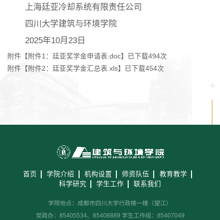
上海廷亚冷却系统有限责任公司
四川大学建筑与环境学院
2025年10月23日
附件【
附件1：廷亚奖学金申请表.doc
】已下载
494
次
附件【
附件2：廷亚奖学金汇总表.xls
】已下载
454
次
首页
学院介绍
机构设置
师资队伍
教育教学
科学研究
学生工作
联系我们
学院地点：成都市四川大学行政楼一楼（望江）
党政办：85405534、85408889 学生工作组：85407049