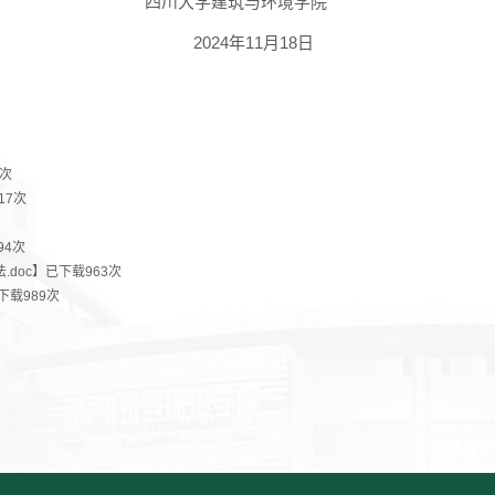
四川大学建筑与环境学院
20
2
4
年
11
月
1
8
日
次
17
次
94
次
doc
】已下载
963
次
下载
989
次