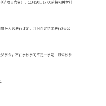
申请项目
命名
）
，
11
月
20
日
1
7
:
00
前
将相关材料
对推荐人选进行评定，并对评定结果进行
3
天公
会
奖学金；不在学校学习不足一学期，且返校参
位。