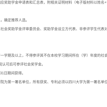
相应奖助学金申请表
和汇总表
，附相关证明材料
（电子版
材料以姓名
+
见，确定推荐人选。
系
社会
奖助学金评审委员会、奖助学金设立方代表、非参评学生代表
习一学期及以上，不得参评其不在本校学习期间所在（学）年度的
社
院认可后可参评
社会
奖学金。
31
日期间获得。
学院为第一署名单位，所有获奖、专利必须
以四川大学为第一署名单