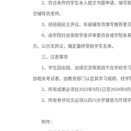
2
、符合条件的学生本人提交书面申请，填写
交辅导员老师。
3
、
经
班级民主评议、年级辅导员填写推荐意
4
、由学院
社会
奖助学金评审委员会或学院各
示。公示无异议，确定最终受助学生名单。
三、注意事项
1
、
学生
因出国、出境交流等原因不在学校学
加相关考试者，由教务部门认定其学习成绩，经学
2
、所有成果必须在
20
2
3
年
9
月
1
日至
20
2
4
年
8
月
3
、所有参评论文必须以四川大学建筑与环境
附件：