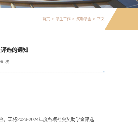
首页
>
学生工作
>
奖助学金
>
正文
金评选的通知
28
次
金。
现将
2
02
3
-202
4
年度各项
社会
奖助学金评选