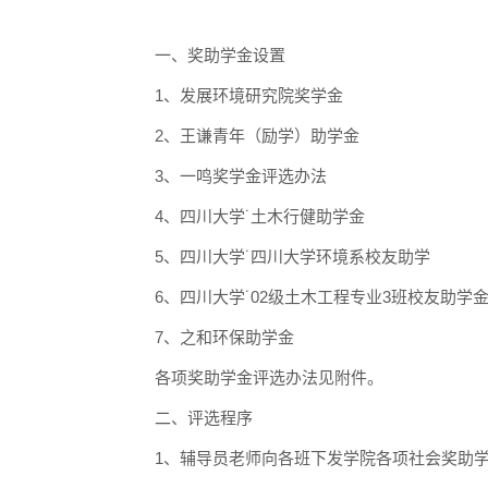
一、奖助学金设置
1
、
发展环境研究院奖学金
2
、
王谦青年（励学）助学金
3
、
一鸣奖学金评选办法
4、
四川大学
˙
土木行健助学金
5、
四川大学˙
四川大学环境系校友助学
6、
四川大学
˙
0
2
级土木工程专业
3
班校友助学
7、之和环保助学金
各项奖助学金评
选办法见附件。
二、评选程序
1
、辅导员老师向各班下发学院各项
社会
奖助