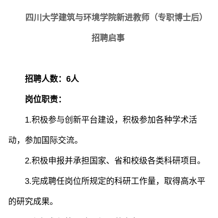
四川大学建筑与环境学院新进教师（专职博士后）
院长致词
学院简介
现任领导
各系介绍
招聘启事
院党委
院行政
院工会
教授委员会
招
聘人数
：
6
人
岗位职责：
教学科研岗
行政管理岗
教学思政岗
实验教辅岗
1
.
积极参与创新平台建设，积极参加各种学术活
动，参加国际交流。
本科教育
研究生教育
继续教育
2
.
积极申报并承担国家、省和校级各类科研项目。
3
.
完成聘任岗位所规定的科研工作量，取得高水平
科研概况
学术动态
科研平台
科研办事流程
的研究成果。