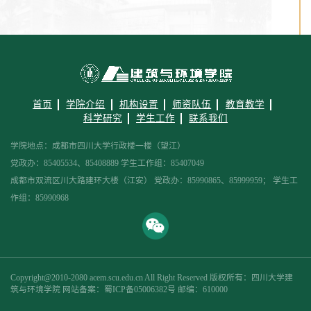
首页
学院介绍
机构设置
师资队伍
教育教学
科学研究
学生工作
联系我们
学院地点：成都市四川大学行政楼一楼（望江）
党政办：85405534、85408889 学生工作组：85407049
成都市双流区川大路建环大楼（江安） 党政办：85990865、85999959； 学生工
作组：85990968
Copyright@2010-2080 acem.scu.edu.cn All Right Reserved 版权所有：四川大学建
筑与环境学院 网站备案：蜀ICP备05006382号 邮编：610000