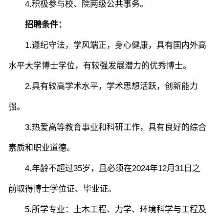
4
.
积极参与校、院两级公共事务。
学生活动
创业就业
奖助学金
招聘条件：
1
.
遵纪守法
，
学风端正，身心健康，具有国内外高
水平大学博士学位，有较强发展潜力的优秀博士
。
常用办公电话
办事流程
材料下载
2
.
具有较高学术水平，学术思想活跃，创新能力
强。
3
.
热爱高等教育事业和科研工作，具有良好的综合
素质和职业道德。
4.
年龄不超过35岁，且必须在202
4
年
12
月
31
日之
前取得博士学位证、毕业证。
5
.
所学专业：
土木
工程、
力学、环境科学与工程
及