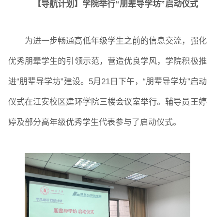
【导航计划】学院举行
“朋辈导学坊”启动仪式
院长致词
学院简介
现任领导
各系介绍
为进一步畅通高低年级学生之前的信息交流，强化
优秀朋辈学生的引领示范，营造优良学风，学院积极推
院党委
院行政
院工会
教授委员会
进
“朋辈导学坊”建设。5月21日下午，“朋辈导学坊”启动
仪式在江安校区建环学院三楼会议室举行。辅导员王婷
教学科研岗
行政管理岗
教学思政岗
实验教辅岗
婷及部分高年级优秀学生代表参与了启动仪式。
本科教育
研究生教育
继续教育
科研概况
学术动态
科研平台
科研办事流程