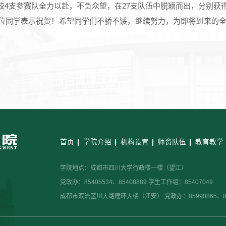
4支参赛队全力以赴，不负众望，在27支队伍中脱颖而出，分别获
位同学表示祝贺！希望同学们不骄不馁，继续努力，为即将到来的
首页
学院介绍
机构设置
师资队伍
教育教学
学院地点：成都市四川大学行政楼一楼（望江）
党政办：85405534、85408889 学生工作组：85407049
成都市双流区川大路建环大楼（江安） 党政办：85990865、859