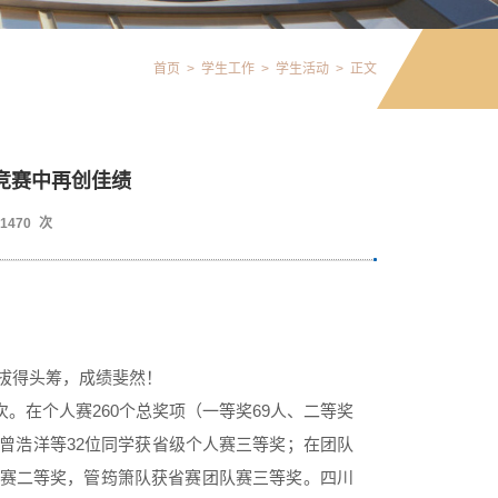
首页
>
学生工作
>
学生活动
>
正文
竞赛中再创佳绩
1470
次
拔得头筹，成绩斐然！
。在个人赛260个总奖项（一等奖69人、二等奖
，曾浩洋等32位同学获省级个人赛三等奖；在团队
队赛二等奖，管筠箫队获省赛团队赛三等奖。四川