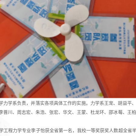
学力学系负责，并落实各项具体工作的实施。力学系王宠、胡益平
李晋川、周志宏、朱浩、张宏、华文、王蒙、杜龙环、邵冰莓、王
大学工程力学专业李子怡获全省第一名，我校一等奖获奖人数超全省半