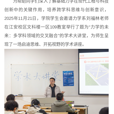
为帮助同学们深入了解基础力学在现代工程与科技
创新中的关键作用，培养跨学科思维与创新意识，
2025年11月21日，学院学生会邀请力学系刘福林老师
院党委
院行政
院工会
教授委员会
在江安校区文科楼一区109教室举行了题为“力学的未
来：多学科领域的交叉融合”的学术大讲堂，为师生呈
教学科研岗
行政管理岗
教学思政岗
实验教辅岗
现了一场启迪思维、开拓视野的学术讲座。
本科教育
研究生教育
继续教育
科研概况
学术动态
科研平台
科研办事流程
学生活动
创业就业
奖助学金